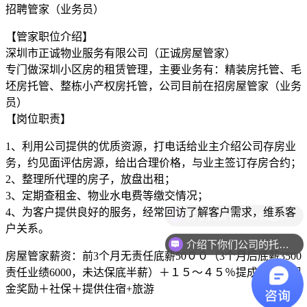
招聘管家（业务员）
【管家职位介绍】
深圳市正诚物业服务有限公司（正诚房屋管家）
专门做深圳小区房的租赁管理，主要业务有：精装房托管、毛
坯房托管、整栋小产权房托管，公司目前在招房屋管家（业务
员）
【岗位职责】
1、利用公司提供的优质资源，打电话给业主介绍公司存房业
务，约见面评估房源，给出合理价格，与业主签订存房合约；
2、整理所代理的房子，放盘出租；
3、定期查租金、物业水电费等缴交情况；
4、为客户提供良好的服务，经常回访了解客户需求，维系客
房子托管有什么优惠活动？
户关系。
介绍下你们公司的托管流程
房屋管家薪资：前3个月无责任底薪50００（3个月后底薪3500
责任业绩6000，未达保底半薪）＋１５～４５％提成＋各项现
金奖励＋社保＋提供住宿+旅游