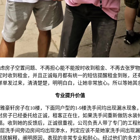
虑房子空置问题、不再担心能不能按时收到租金、不再去张罗物
定时收到租金，并且正诚每月都有统一的短信提醒租金到账，还
详单发过来，清清楚楚，明明白白，让她非常放心。所以等她其
专业提升价值
豪轩房子在10楼，下面同户型的1-9楼洗手间均出现漏水现象
时房子已经委托给正诚，租客正在住，如果洗手间重新做防水装
题。收到她的反馈后，正诚很重视，公司负责人带了专门的工程
层洗手间旁边房间均出现渗水，判定应该不是她家洗手间出现漏
邻居解释，阐明原因，表现的非常专业和耐心。经过他们的多方