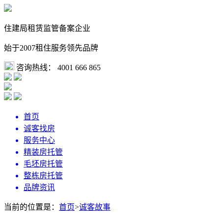
住建局租赁监管备案企业
始于2007租住服务领先品牌
咨询热线：
4001 666 865
首页
诚客找房
服务中心
精装房托管
毛坯房托管
整栋房托管
品牌资讯
当前的位置是：
首页
>
诚客故事