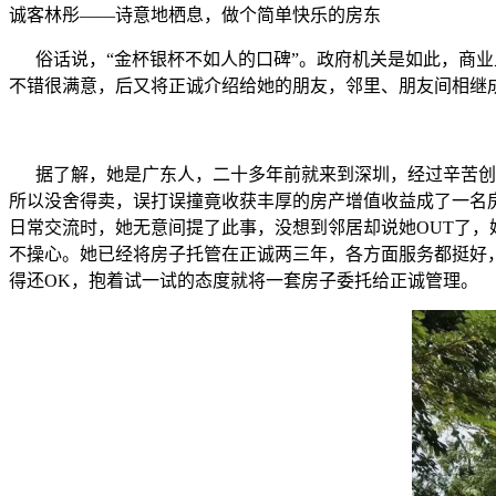
诚客林彤——诗意地栖息，做个简单快乐的房东
俗话说，“金杯银杯不如人的口碑”。政府机关是如此，商业
不错很满意，后又将正诚介绍给她的朋友，邻里、朋友间相继
据了解，她是广东人，二十多年前就来到深圳，经过辛苦创业
所以没舍得卖，误打误撞竟收获丰厚的房产增值收益成了一名
日常交流时，她无意间提了此事，没想到邻居却说她OUT了
不操心。她已经将房子托管在正诚两三年，各方面服务都挺好
得还OK，抱着试一试的态度就将一套房子委托给正诚管理。